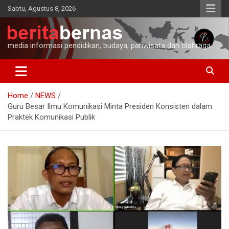
Skip
Sabtu, Agustus 8, 2026
to
content
media informasi pendidikan, budaya, pariwisata dan olahraga
Home
NEWS
Guru Besar Ilmu Komunikasi Minta Presiden Konsisten dalam
Praktek Komunikasi Publik