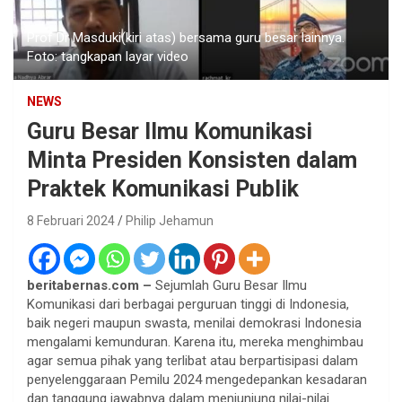
Prof Dr Masduki(kiri atas) bersama guru besar lainnya.
Foto: tangkapan layar video
NEWS
Guru Besar Ilmu Komunikasi
Minta Presiden Konsisten dalam
Praktek Komunikasi Publik
8 Februari 2024
Philip Jehamun
beritabernas.com –
Sejumlah Guru Besar Ilmu
Komunikasi dari berbagai perguruan tinggi di Indonesia,
baik negeri maupun swasta, menilai demokrasi Indonesia
mengalami kemunduran. Karena itu, mereka menghimbau
agar semua pihak yang terlibat atau berpartisipasi dalam
penyelenggaraan Pemilu 2024 mengedepankan kesadaran
dan tanggung jawabnya dalam menjunjung nilai-nilai