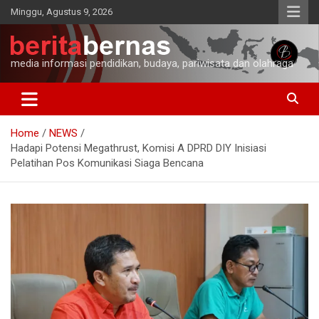
Skip
Minggu, Agustus 9, 2026
to
content
media informasi pendidikan, budaya, pariwisata dan olahraga
Home
NEWS
Hadapi Potensi Megathrust, Komisi A DPRD DIY Inisiasi
Pelatihan Pos Komunikasi Siaga Bencana