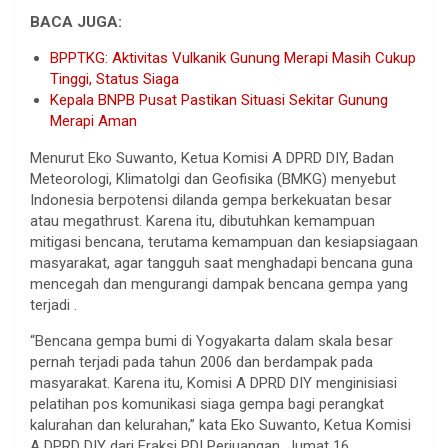
BACA JUGA:
BPPTKG: Aktivitas Vulkanik Gunung Merapi Masih Cukup
Tinggi, Status Siaga
Kepala BNPB Pusat Pastikan Situasi Sekitar Gunung
Merapi Aman
Menurut Eko Suwanto, Ketua Komisi A DPRD DIY, Badan
Meteorologi, Klimatolgi dan Geofisika (BMKG) menyebut
Indonesia berpotensi dilanda gempa berkekuatan besar
atau megathrust. Karena itu, dibutuhkan kemampuan
mitigasi bencana, terutama kemampuan dan kesiapsiagaan
masyarakat, agar tangguh saat menghadapi bencana guna
mencegah dan mengurangi dampak bencana gempa yang
terjadi .
“Bencana gempa bumi di Yogyakarta dalam skala besar
pernah terjadi pada tahun 2006 dan berdampak pada
masyarakat. Karena itu, Komisi A DPRD DIY menginisiasi
pelatihan pos komunikasi siaga gempa bagi perangkat
kalurahan dan kelurahan,” kata Eko Suwanto, Ketua Komisi
A DPRD DIY dari Fraksi PDI Perjuangan, Jumat 16