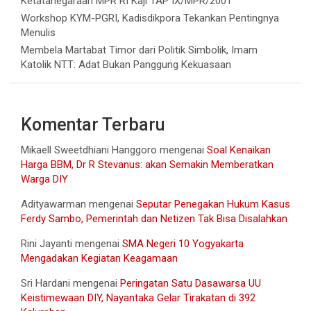
Ketatanegaraan MPR RI Kaji TAP IX/MPR/2001
Workshop KYM-PGRI, Kadisdikpora Tekankan Pentingnya
Menulis
Membela Martabat Timor dari Politik Simbolik, Imam
Katolik NTT: Adat Bukan Panggung Kekuasaan
Komentar Terbaru
Mikaell Sweetdhiani Hanggoro
mengenai
Soal Kenaikan
Harga BBM, Dr R Stevanus: akan Semakin Memberatkan
Warga DIY
Adityawarman
mengenai
Seputar Penegakan Hukum Kasus
Ferdy Sambo, Pemerintah dan Netizen Tak Bisa Disalahkan
Rini Jayanti
mengenai
SMA Negeri 10 Yogyakarta
Mengadakan Kegiatan Keagamaan
Sri Hardani
mengenai
Peringatan Satu Dasawarsa UU
Keistimewaan DIY, Nayantaka Gelar Tirakatan di 392