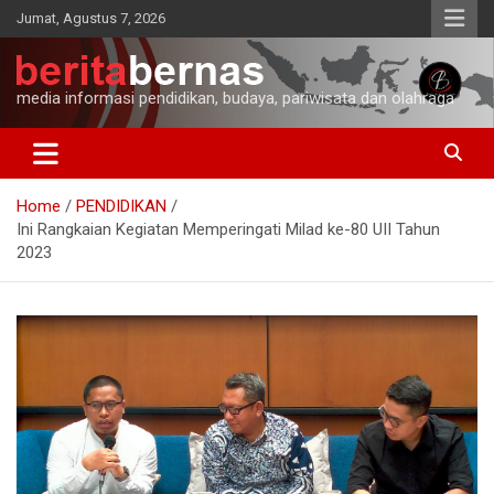
Skip
Jumat, Agustus 7, 2026
to
content
media informasi pendidikan, budaya, pariwisata dan olahraga
Home
PENDIDIKAN
Ini Rangkaian Kegiatan Memperingati Milad ke-80 UII Tahun
2023