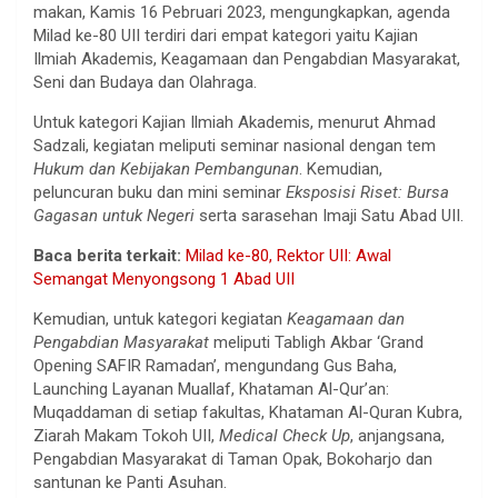
makan, Kamis 16 Pebruari 2023, mengungkapkan, agenda
Milad ke-80 UII terdiri dari empat kategori yaitu Kajian
Ilmiah Akademis, Keagamaan dan Pengabdian Masyarakat,
Seni dan Budaya dan Olahraga.
Untuk kategori Kajian Ilmiah Akademis, menurut Ahmad
Sadzali, kegiatan meliputi seminar nasional dengan tem
Hukum dan Kebijakan Pembangunan
. Kemudian,
peluncuran buku dan mini seminar
Eksposisi Riset: Bursa
Gagasan untuk Negeri
serta sarasehan Imaji Satu Abad UII.
Baca berita terkait:
Milad ke-80, Rektor UII: Awal
Semangat Menyongsong 1 Abad UII
Kemudian, untuk kategori kegiatan
Keagamaan dan
Pengabdian Masyarakat
meliputi Tabligh Akbar ‘Grand
Opening SAFIR Ramadan’, mengundang Gus Baha,
Launching Layanan Muallaf, Khataman Al-Qur’an:
Muqaddaman di setiap fakultas, Khataman Al-Quran Kubra,
Ziarah Makam Tokoh UII,
Medical Check Up
, anjangsana,
Pengabdian Masyarakat di Taman Opak, Bokoharjo dan
santunan ke Panti Asuhan.