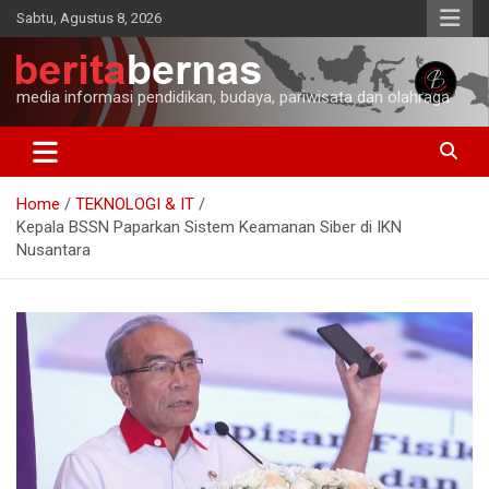
Skip
Sabtu, Agustus 8, 2026
to
content
media informasi pendidikan, budaya, pariwisata dan olahraga
Home
TEKNOLOGI & IT
Kepala BSSN Paparkan Sistem Keamanan Siber di IKN
Nusantara