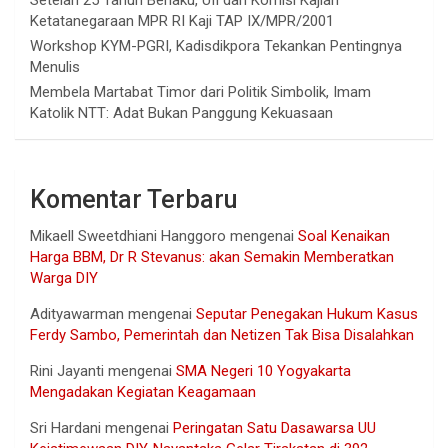
Setelah 25 Tahun Berlaku, UII dan Komisi Kajian
Ketatanegaraan MPR RI Kaji TAP IX/MPR/2001
Workshop KYM-PGRI, Kadisdikpora Tekankan Pentingnya
Menulis
Membela Martabat Timor dari Politik Simbolik, Imam
Katolik NTT: Adat Bukan Panggung Kekuasaan
Komentar Terbaru
Mikaell Sweetdhiani Hanggoro
mengenai
Soal Kenaikan
Harga BBM, Dr R Stevanus: akan Semakin Memberatkan
Warga DIY
Adityawarman
mengenai
Seputar Penegakan Hukum Kasus
Ferdy Sambo, Pemerintah dan Netizen Tak Bisa Disalahkan
Rini Jayanti
mengenai
SMA Negeri 10 Yogyakarta
Mengadakan Kegiatan Keagamaan
Sri Hardani
mengenai
Peringatan Satu Dasawarsa UU