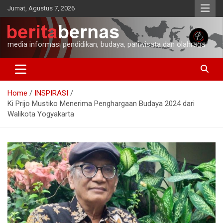
Skip
Jumat, Agustus 7, 2026
to
content
media informasi pendidikan, budaya, pariwisata dan olahraga
Home
INSPIRASI
Ki Prijo Mustiko Menerima Penghargaan Budaya 2024 dari
Walikota Yogyakarta