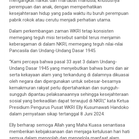
mengangkat harkat dan martabat manusia, khususnya
perempuan dan anak, dengan memperhatikan
kesejahteraan hidup yang pada waktu itu buruh perempuan
pabrik rokok atau cerutu menjadi perhatian utama.
Dalam perkembangan zaman WKRI tetap konsisten
memegang teguh misi tersebut sambil terus menjamin
keberagaman di dalam NKRI, memegang teguh nilai-nilai
Pancasila dan Undang-Undang Dasar 1945.
“Kami percaya bahwa pasal 33 ayat 3 dalam Undang-
Undang Dasar 1945 yang menyebutkan bahwa bumi dan air
serta kekayaan alam yang terkandung di dalamnya dikuasai
oleh negara dan dipergunakan untuk sebesar-besarnya
kemakmuran rakyat perlu dipertahankan dan sungguh-
sungguh dipantau pelaksanaannya sehingga kesejahteraan
sosial yang berkeadilan dapat terwujud di NKRI,” kata Ketua
Presidium Pengurus Pusat WKRI Elly Kusumawati Handoko
dalam pernyataan sikap tertanggal 8 Juni 2024.
Elly berharap semoga Allah yang Maha Kuasa senantiasa
memberikan kebijaksanaan dan menjaga ketulusan hari hati
semua dalam mengolah dan mengelola manfaat alam