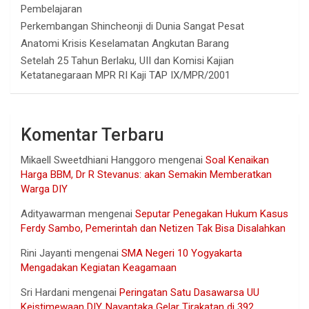
Pembelajaran
Perkembangan Shincheonji di Dunia Sangat Pesat
Anatomi Krisis Keselamatan Angkutan Barang
Setelah 25 Tahun Berlaku, UII dan Komisi Kajian
Ketatanegaraan MPR RI Kaji TAP IX/MPR/2001
Komentar Terbaru
Mikaell Sweetdhiani Hanggoro
mengenai
Soal Kenaikan
Harga BBM, Dr R Stevanus: akan Semakin Memberatkan
Warga DIY
Adityawarman
mengenai
Seputar Penegakan Hukum Kasus
Ferdy Sambo, Pemerintah dan Netizen Tak Bisa Disalahkan
Rini Jayanti
mengenai
SMA Negeri 10 Yogyakarta
Mengadakan Kegiatan Keagamaan
Sri Hardani
mengenai
Peringatan Satu Dasawarsa UU
Keistimewaan DIY, Nayantaka Gelar Tirakatan di 392