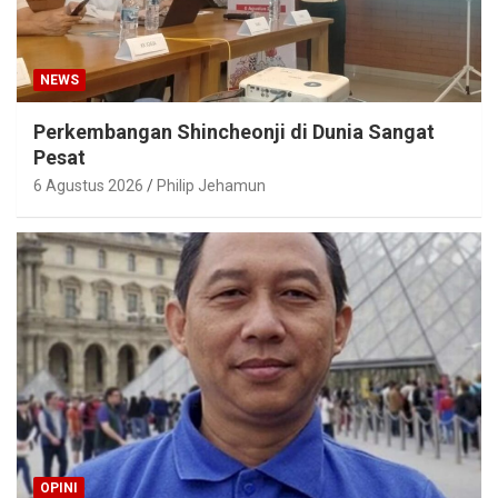
NEWS
Perkembangan Shincheonji di Dunia Sangat
Pesat
6 Agustus 2026
Philip Jehamun
OPINI