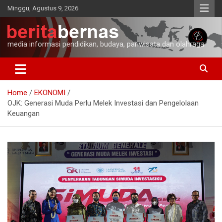
Skip
Minggu, Agustus 9, 2026
to
content
media informasi pendidikan, budaya, pariwisata dan olahraga
Home
EKONOMI
OJK: Generasi Muda Perlu Melek Investasi dan Pengelolaan
Keuangan