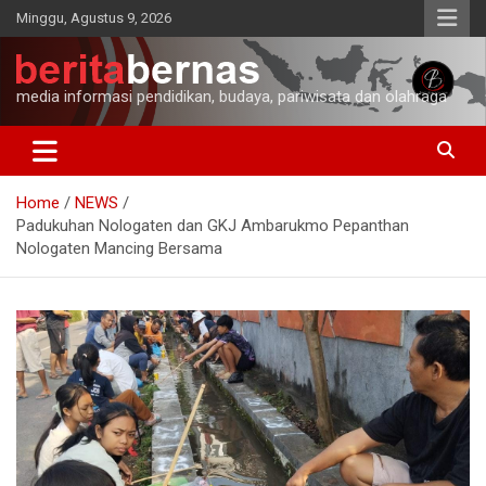
Skip
Minggu, Agustus 9, 2026
to
content
media informasi pendidikan, budaya, pariwisata dan olahraga
Home
NEWS
Padukuhan Nologaten dan GKJ Ambarukmo Pepanthan
Nologaten Mancing Bersama