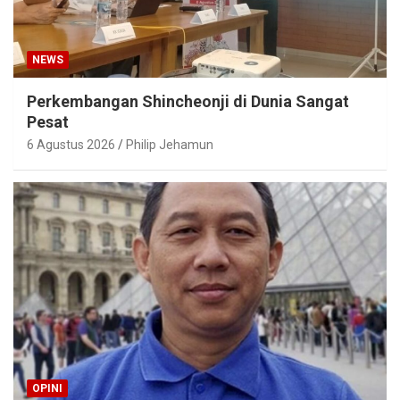
NEWS
Perkembangan Shincheonji di Dunia Sangat
Pesat
6 Agustus 2026
Philip Jehamun
OPINI