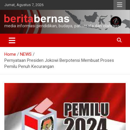
Skip
Jumat, Agustus 7, 2026
to
content
media informasi pendidikan, budaya, pariwisata dan olahraga
Home
NEWS
Pernyataan Presiden Jokowi Berpotensi Membuat Proses
Pemilu Penuh Kecurangan