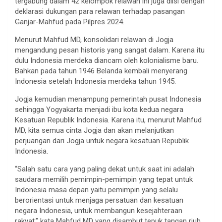
tergabung dalam 42 kelompok relawan ini juga diisi dengan
deklarasi dukungan para relawan terhadap pasangan
Ganjar-Mahfud pada Pilpres 2024.
Menurut Mahfud MD, konsolidari relawan di Jogja
mengandung pesan historis yang sangat dalam. Karena itu
dulu Indonesia merdeka diancam oleh kolonialisme baru.
Bahkan pada tahun 1946 Belanda kembali menyerang
Indonesia setelah Indonesia merdeka tahun 1945.
Jogja kemudian menampung pemerintah pusat Indonesia
sehingga Yogyakarta menjadi ibu kota kedua negara
Kesatuan Republik Indonesia. Karena itu, menurut Mahfud
MD, kita semua cinta Jogja dan akan melanjutkan
perjuangan dari Jogja untuk negara kesatuan Republik
Indonesia.
“Salah satu cara yang paling dekat untuk saat ini adalah
saudara memilih pemimpin-pemimpin yang tepat untuk
Indonesia masa depan yaitu pemimpin yang selalu
berorientasi untuk menjaga persatuan dan kesatuan
negara Indonesia, untuk membangun kesejahteraan
rakyat,” kata Mahfud MD yang disambut tepuk tangan riuh