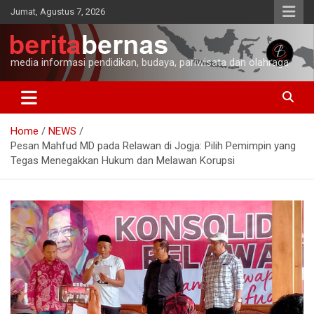
Skip
Jumat, Agustus 7, 2026
to
content
media informasi pendidikan, budaya, pariwisata dan olahraga
Home
NEWS
Pesan Mahfud MD pada Relawan di Jogja: Pilih Pemimpin yang
Tegas Menegakkan Hukum dan Melawan Korupsi