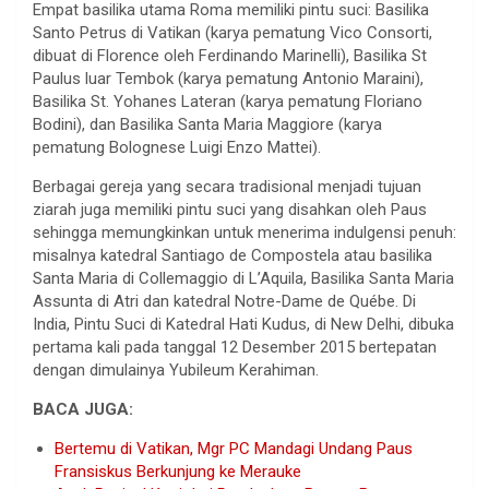
Empat basilika utama Roma memiliki pintu suci: Basilika
Santo Petrus di Vatikan (karya pematung Vico Consorti,
dibuat di Florence oleh Ferdinando Marinelli), Basilika St
Paulus luar Tembok (karya pematung Antonio Maraini),
Basilika St. Yohanes Lateran (karya pematung Floriano
Bodini), dan Basilika Santa Maria Maggiore (karya
pematung Bolognese Luigi Enzo Mattei).
Berbagai gereja yang secara tradisional menjadi tujuan
ziarah juga memiliki pintu suci yang disahkan oleh Paus
sehingga memungkinkan untuk menerima indulgensi penuh:
misalnya katedral Santiago de Compostela atau basilika
Santa Maria di Collemaggio di L’Aquila, Basilika Santa Maria
Assunta di Atri dan katedral Notre-Dame de Québe. Di
India, Pintu Suci di Katedral Hati Kudus, di New Delhi, dibuka
pertama kali pada tanggal 12 Desember 2015 bertepatan
dengan dimulainya Yubileum Kerahiman.
BACA JUGA:
Bertemu di Vatikan, Mgr PC Mandagi Undang Paus
Fransiskus Berkunjung ke Merauke