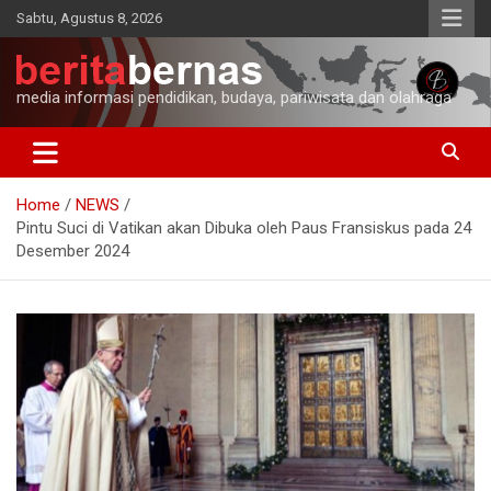
Skip
Sabtu, Agustus 8, 2026
to
content
media informasi pendidikan, budaya, pariwisata dan olahraga
Home
NEWS
Pintu Suci di Vatikan akan Dibuka oleh Paus Fransiskus pada 24
Desember 2024