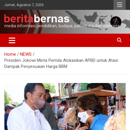
Skip
Jumat, Agustus 7, 2026
to
content
media informasi pendidikan, budaya, pariwisata dan olahraga
Home
NEWS
Presiden Jokowi Minta Pemda Alokasikan APBD untuk Atasi
Dampak Penyesuaian Harga BBM