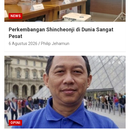
NEWS
Perkembangan Shincheonji di Dunia Sangat
Pesat
6 Agustus 2026
Philip Jehamun
OPINI