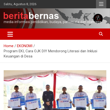
Skip
Sabtu, Agustus 8, 2026
to
content
media informasi pendidikan, budaya, pariwisata dan olahraga
Home
EKONOMI
Program EKI, Cara OJK DIY Mendorong Literasi dan Inklusi
Keuangan di Desa