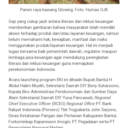
Panen raya bawang Glowing. Foto: Humas OJK
Gap
yang cukup jauh antara literasi dan inklusi keuangan
memberikan gambaran bahwa masyarakat telah memiliki
akses terhadap produk dan/atau layanan keuangan, namun
belum memahami hak, kewajiban, manfaat dan risiko
menggunakan produk/layanan keuangan. Hal ini menjadi
tugas bersama baik pemerintah daerah, regulator maupun
lembaga jasa keuangan agar mendukung peningkatan
literasi dan inklusi keuangan guna memajukan
perekonomian Indonesia.
Acara launching program EKI ini dihadiri Bupati Bantul H
Abdul Halim Muslih, Sekretaris Daerah DIY Beny Suharsono,
Kepala Biro Administrasi Perekonomian dan Sumber Daya
Alam Sekretariat Daerah DIY Yuna Pancawati,
Regional
Chief Executive Officer
(RCEO)
Regional Office
PT Bank
Rakyat Indonesia (Persero) Tbk Yogyakarta John Sarjono,
Dinas Ketahanan Pangan dan Pertanian Kabupaten Bantul,
Forkominkap Kapanewon Imogiri, PT Pegadaian serta PT
Permodalan Nasional Madani.