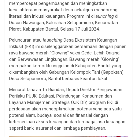
mempercepat pengembangan dan meningkatkan
kesejahteraan masyarakat desa sekaligus mendorong
literasi dan inklusi keuangan. Program ini dil
aunching
di
Dusun Nawungan, Kalurahan Selopamioro, Kecamatan
Pleret, Kabupaten Bantul, Selasa 17 Juli 2024.
Peluncuran atau
launching
Desa Ekosistem Keuangan
Inklusif (EKI) ini diselenggarakan bersamaan dengan panen
raya bawang merah “Glowing” yakni Gede, Lebih Original
dan Berwawasan Lingkungan. Bawang merah “Glowing”
merupakan komoditi unggulan di Kabupaten Bantul yang
dikembangkan oleh Gabungan Kelompok Tani (Gapoktan)
Desa Selopamioro, Bantul berbasis kearifan lokal.
Menurut Dinavia Tri Riandari, Deputi Direktur Pengawasan
Perilaku PUJK, Edukasi, Pelindungan Konsumen dan
Layanan Manajemen Strategis OJK DIY, program EKI di
perdesaan akan mengoptimalkan potensi yang ada yaitu
potensi alam, budaya, sosial dan finansial dengan
ketersediaan akses keuangan dari lembaga jasa keuangan
seperti bank, asuransi dan lembaga pembiayaan.