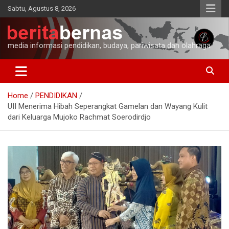
Skip
Sabtu, Agustus 8, 2026
to
content
media informasi pendidikan, budaya, pariwisata dan olahraga
Home
PENDIDIKAN
UII Menerima Hibah Seperangkat Gamelan dan Wayang Kulit
dari Keluarga Mujoko Rachmat Soerodirdjo