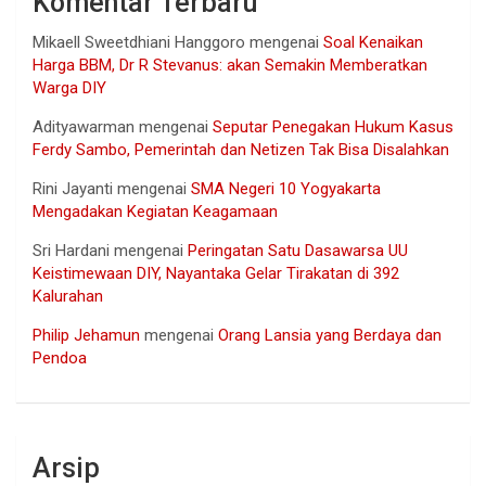
Komentar Terbaru
Mikaell Sweetdhiani Hanggoro
mengenai
Soal Kenaikan
Harga BBM, Dr R Stevanus: akan Semakin Memberatkan
Warga DIY
Adityawarman
mengenai
Seputar Penegakan Hukum Kasus
Ferdy Sambo, Pemerintah dan Netizen Tak Bisa Disalahkan
Rini Jayanti
mengenai
SMA Negeri 10 Yogyakarta
Mengadakan Kegiatan Keagamaan
Sri Hardani
mengenai
Peringatan Satu Dasawarsa UU
Keistimewaan DIY, Nayantaka Gelar Tirakatan di 392
Kalurahan
Philip Jehamun
mengenai
Orang Lansia yang Berdaya dan
Pendoa
Arsip