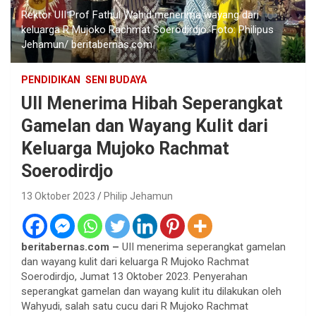
Rektor UII Prof Fathul Wahid menerima wayang dari
keluarga R Mujoko Rachmat Soerodirdjo. Foto: Philipus
Jehamun/ beritabernas.com
PENDIDIKAN
SENI BUDAYA
UII Menerima Hibah Seperangkat
Gamelan dan Wayang Kulit dari
Keluarga Mujoko Rachmat
Soerodirdjo
13 Oktober 2023
Philip Jehamun
beritabernas.com –
UII menerima seperangkat gamelan
dan wayang kulit dari keluarga R Mujoko Rachmat
Soerodirdjo, Jumat 13 Oktober 2023. Penyerahan
seperangkat gamelan dan wayang kulit itu dilakukan oleh
Wahyudi, salah satu cucu dari R Mujoko Rachmat