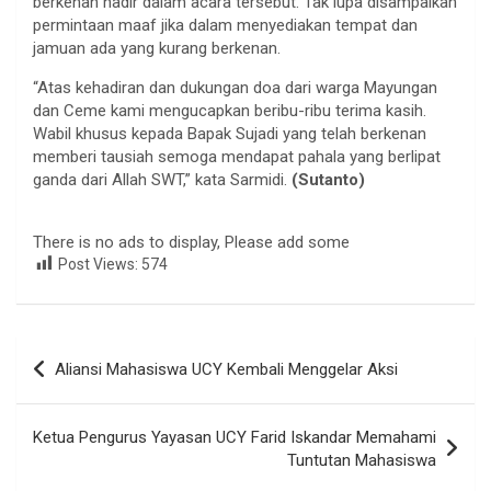
berkenan hadir dalam acara tersebut. Tak lupa disampaikan
permintaan maaf jika dalam menyediakan tempat dan
jamuan ada yang kurang berkenan.
“Atas kehadiran dan dukungan doa dari warga Mayungan
dan Ceme kami mengucapkan beribu-ribu terima kasih.
Wabil khusus kepada Bapak Sujadi yang telah berkenan
memberi tausiah semoga mendapat pahala yang berlipat
ganda dari Allah SWT,” kata Sarmidi.
(Sutanto)
There is no ads to display, Please add some
Post Views:
574
Navigasi
Aliansi Mahasiswa UCY Kembali Menggelar Aksi
pos
Ketua Pengurus Yayasan UCY Farid Iskandar Memahami
Tuntutan Mahasiswa