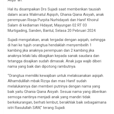
Hal itu disampaikan Drs Sujadi saat memberikan tausiah
dalam acara Walimatul Aqiqoh, Ghania Qiana Aisyah, anak
perempuan Risqa Purpita Nurhidayati dan Hanif Khoirul
Salam di kediaman Hidayat, Mayungan 02 RT 03
Murtigading, Sanden, Bantul, Selasa 20 Pebruari 2024.
Sujadi mengatakan, anak tergadai dengan aqiqah, sehingga
di hari ke tujuh orangtua hendaklah menyembelih 1
kambing jika anaknya perempuan dan 2 kambing jika
anaknya lelaki lalu dibagikan kepada sanak saudara dan
tetangga disajikan sudah dimasak. Anak juga wajib diberi
nama yang baik dan dipotong rambutnya.
“Orangtua memiliki kewajiban untuk melaksanakan aqiqah.
Alhamdulillah mbak Rizqa dan mas Hanif sudah
melalukannya dan memberi putrinya dengan nama yang
baik yaitu Ghania Qiana Aisyah. Sesuai nama yang diberikan
semoga nantinya menjadi anak yang mandiri tidak
berkekurangan, berhati lembut, berakhlak baik sebagaimana
istri Rasulullah SAW,” terang Sujadi.