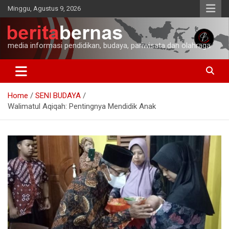
Skip
Minggu, Agustus 9, 2026
to
content
media informasi pendidikan, budaya, pariwisata dan olahraga
Home
SENI BUDAYA
Walimatul Aqiqah: Pentingnya Mendidik Anak