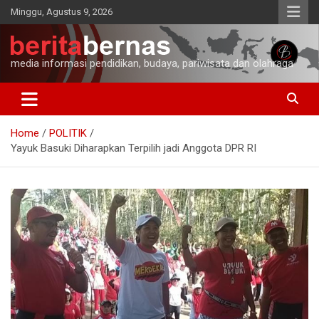
Skip
Minggu, Agustus 9, 2026
to
content
media informasi pendidikan, budaya, pariwisata dan olahraga
Home
POLITIK
Yayuk Basuki Diharapkan Terpilih jadi Anggota DPR RI