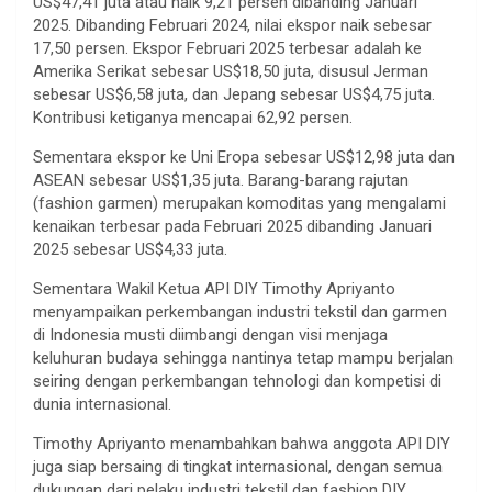
US$47,41 juta atau naik 9,21 persen dibanding Januari
2025. Dibanding Februari 2024, nilai ekspor naik sebesar
17,50 persen. Ekspor Februari 2025 terbesar adalah ke
Amerika Serikat sebesar US$18,50 juta, disusul Jerman
sebesar US$6,58 juta, dan Jepang sebesar US$4,75 juta.
Kontribusi ketiganya mencapai 62,92 persen.
Sementara ekspor ke Uni Eropa sebesar US$12,98 juta dan
ASEAN sebesar US$1,35 juta. Barang-barang rajutan
(fashion garmen) merupakan komoditas yang mengalami
kenaikan terbesar pada Februari 2025 dibanding Januari
2025 sebesar US$4,33 juta.
Sementara Wakil Ketua API DIY Timothy Apriyanto
menyampaikan perkembangan industri tekstil dan garmen
di Indonesia musti diimbangi dengan visi menjaga
keluhuran budaya sehingga nantinya tetap mampu berjalan
seiring dengan perkembangan tehnologi dan kompetisi di
dunia internasional.
Timothy Apriyanto menambahkan bahwa anggota API DIY
juga siap bersaing di tingkat internasional, dengan semua
dukungan dari pelaku industri tekstil dan fashion DIY.