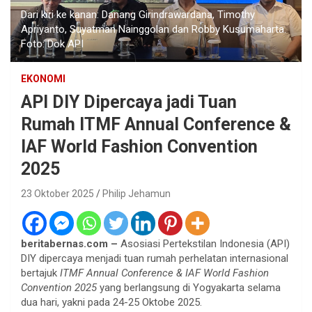
Dari kiri ke kanan: Danang Girindrawardana, Timothy
Apriyanto, Suyatman Nainggolan dan Robby Kusumaharta.
Foto: Dok API
EKONOMI
API DIY Dipercaya jadi Tuan
Rumah ITMF Annual Conference &
IAF World Fashion Convention
2025
23 Oktober 2025
Philip Jehamun
beritabernas.com –
Asosiasi Pertekstilan Indonesia (API)
DIY dipercaya menjadi tuan rumah perhelatan internasional
bertajuk
ITMF Annual Conference & IAF World Fashion
Convention 2025
yang berlangsung di Yogyakarta selama
dua hari, yakni pada 24-25 Oktobe 2025.