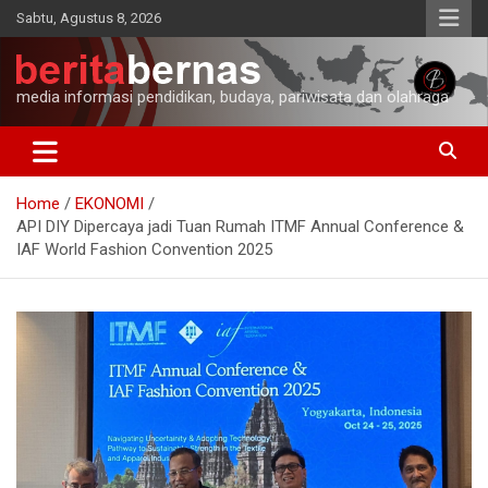
Skip
Sabtu, Agustus 8, 2026
to
content
media informasi pendidikan, budaya, pariwisata dan olahraga
Home
EKONOMI
API DIY Dipercaya jadi Tuan Rumah ITMF Annual Conference &
IAF World Fashion Convention 2025