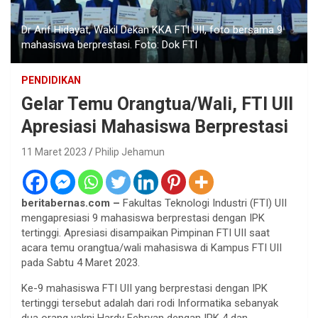
Dr Arif Hidayat, Wakil Dekan KKA FTI UII, foto bersama 9
mahasiswa berprestasi. Foto: Dok FTI
PENDIDIKAN
Gelar Temu Orangtua/Wali, FTI UII
Apresiasi Mahasiswa Berprestasi
11 Maret 2023
Philip Jehamun
beritabernas.com –
Fakultas Teknologi Industri (FTI) UII
mengapresiasi 9 mahasiswa berprestasi dengan IPK
tertinggi. Apresiasi disampaikan Pimpinan FTI UII saat
acara temu orangtua/wali mahasiswa di Kampus FTI UII
pada Sabtu 4 Maret 2023.
Ke-9 mahasiswa FTI UII yang berprestasi dengan IPK
tertinggi tersebut adalah dari rodi Informatika sebanyak
dua orang yakni Hardy Febryan dengan IPK 4 dan