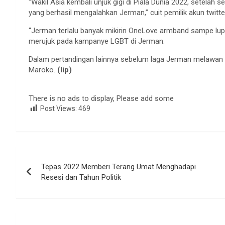
“Wakil Asia kembali unjuk gigi di Piala Dunia 2022, setelah 
yang berhasil mengalahkan Jerman,” cuit pemilik akun twitt
“Jerman terlalu banyak mikirin OneLove armband sampe lu
merujuk pada kampanye LGBT di Jerman.
Dalam pertandingan lainnya sebelum laga Jerman melawan Je
Maroko.
(lip)
There is no ads to display, Please add some
Post Views:
469
Navigasi
Tepas 2022 Memberi Terang Umat Menghadapi
pos
Resesi dan Tahun Politik