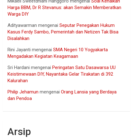
Mikaell Sweetdhiani Hanggoro
mengenai
Soal Kenaikan
Harga BBM, Dr R Stevanus: akan Semakin Memberatkan
Warga DIY
Adityawarman
mengenai
Seputar Penegakan Hukum
Kasus Ferdy Sambo, Pemerintah dan Netizen Tak Bisa
Disalahkan
Rini Jayanti
mengenai
SMA Negeri 10 Yogyakarta
Mengadakan Kegiatan Keagamaan
Sri Hardani
mengenai
Peringatan Satu Dasawarsa UU
Keistimewaan DIY, Nayantaka Gelar Tirakatan di 392
Kalurahan
Philip Jehamun
mengenai
Orang Lansia yang Berdaya
dan Pendoa
Arsip