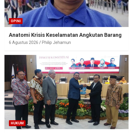
OPINI
Anatomi Krisis Keselamatan Angkutan Barang
6 Agustus 2026
Philip Jehamun
HUKUM