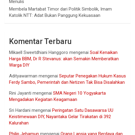
Menulis
Membela Martabat Timor dari Politik Simbolik, Imam
Katolik NTT: Adat Bukan Panggung Kekuasaan
Komentar Terbaru
Mikaell Sweetdhiani Hanggoro
mengenai
Soal Kenaikan
Harga BBM, Dr R Stevanus: akan Semakin Memberatkan
Warga DIY
Adityawarman
mengenai
Seputar Penegakan Hukum Kasus
Ferdy Sambo, Pemerintah dan Netizen Tak Bisa Disalahkan
Rini Jayanti
mengenai
SMA Negeri 10 Yogyakarta
Mengadakan Kegiatan Keagamaan
Sri Hardani
mengenai
Peringatan Satu Dasawarsa UU
Keistimewaan DIY, Nayantaka Gelar Tirakatan di 392
Kalurahan
Philip Jehamun
mengenai
Orang Lansia yang Berdaya dan