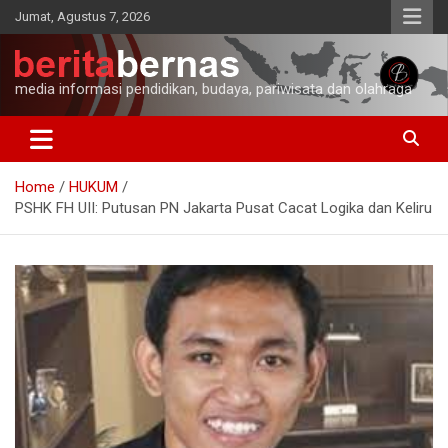
Skip
Jumat, Agustus 7, 2026
to
content
media informasi pendidikan, budaya, pariwisata dan olahraga
Home
HUKUM
PSHK FH UII: Putusan PN Jakarta Pusat Cacat Logika dan Keliru