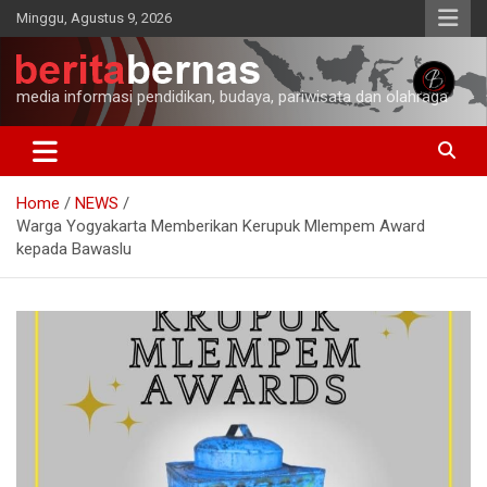
Skip
Minggu, Agustus 9, 2026
to
content
media informasi pendidikan, budaya, pariwisata dan olahraga
Home
NEWS
Warga Yogyakarta Memberikan Kerupuk Mlempem Award
kepada Bawaslu