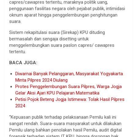
capres/cawapres tertentu, maraknya politik uang,
penggunaan fasilitas negara oleh pejabat publik, intimidasi
oknum aparat hingga penggelembungan penghitungan
suara.
Sistem rekapitulasi suara (Sirekap) KPU dituding
bermasalah dan sengaja disetting untuk
menggelembungkan suara paslon capres/ cawapres
tertentu.
BACA JUGA:
Diwarnai Banyak Pelanggaran, Masyarakat Yogyakarta
Minta Pilpres 2024 Diulang
Protes Penggelembungan Suara Pilpres, Warga Jogja
Gelar Aksi Ajari KPU Pelajaran Matematika
Petisi Pojok Beteng Jogja Istimewa: Tolak Hasil Pilpres
2024
“Kepuasan publik terhadap pelaksanaan Pemilu kali ini
sangat rendah. Suara-suara masyarakat untuk dilakukan
Pemilu ulang bahkan penolakan hasil Pemilu, audit digital
forensik terhadap sistem IT KPU, hingga dorongan hak