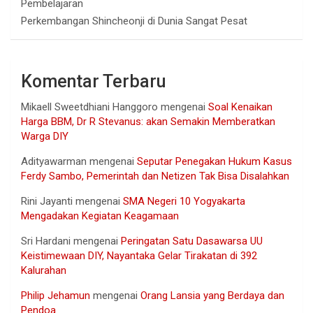
Pembelajaran
Perkembangan Shincheonji di Dunia Sangat Pesat
Komentar Terbaru
Mikaell Sweetdhiani Hanggoro
mengenai
Soal Kenaikan
Harga BBM, Dr R Stevanus: akan Semakin Memberatkan
Warga DIY
Adityawarman
mengenai
Seputar Penegakan Hukum Kasus
Ferdy Sambo, Pemerintah dan Netizen Tak Bisa Disalahkan
Rini Jayanti
mengenai
SMA Negeri 10 Yogyakarta
Mengadakan Kegiatan Keagamaan
Sri Hardani
mengenai
Peringatan Satu Dasawarsa UU
Keistimewaan DIY, Nayantaka Gelar Tirakatan di 392
Kalurahan
Philip Jehamun
mengenai
Orang Lansia yang Berdaya dan
Pendoa