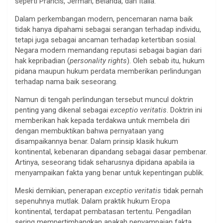
seperti Prancis, Jerman, Belanda, dan Italia.
Dalam perkembangan modern, pencemaran nama baik
tidak hanya dipahami sebagai serangan terhadap individu,
tetapi juga sebagai ancaman terhadap ketertiban sosial.
Negara modern memandang reputasi sebagai bagian dari
hak kepribadian (
personality rights
). Oleh sebab itu, hukum
pidana maupun hukum perdata memberikan perlindungan
terhadap nama baik seseorang.
Namun di tengah perlindungan tersebut muncul doktrin
penting yang dikenal sebagai
exceptio veritatis
. Doktrin ini
memberikan hak kepada terdakwa untuk membela diri
dengan membuktikan bahwa pernyataan yang
disampaikannya benar. Dalam prinsip klasik hukum
kontinental, kebenaran dipandang sebagai dasar pembenar.
Artinya, seseorang tidak seharusnya dipidana apabila ia
menyampaikan fakta yang benar untuk kepentingan publik.
Meski demikian, penerapan
exceptio veritatis
tidak pernah
sepenuhnya mutlak. Dalam praktik hukum Eropa
kontinental, terdapat pembatasan tertentu. Pengadilan
sering mempertimbangkan apakah penyampaian fakta