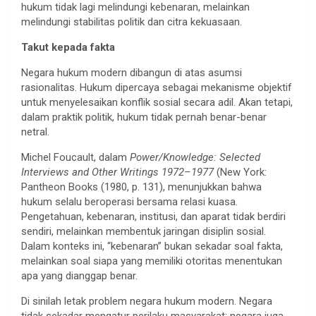
hukum tidak lagi melindungi kebenaran, melainkan
melindungi stabilitas politik dan citra kekuasaan.
Takut kepada fakta
Negara hukum modern dibangun di atas asumsi
rasionalitas. Hukum dipercaya sebagai mekanisme objektif
untuk menyelesaikan konflik sosial secara adil. Akan tetapi,
dalam praktik politik, hukum tidak pernah benar-benar
netral.
Michel Foucault, dalam
Power/Knowledge: Selected
Interviews and Other Writings 1972–1977
(New York:
Pantheon Books (1980, p. 131), menunjukkan bahwa
hukum selalu beroperasi bersama relasi kuasa.
Pengetahuan, kebenaran, institusi, dan aparat tidak berdiri
sendiri, melainkan membentuk jaringan disiplin sosial.
Dalam konteks ini, “kebenaran” bukan sekadar soal fakta,
melainkan soal siapa yang memiliki otoritas menentukan
apa yang dianggap benar.
Di sinilah letak problem negara hukum modern. Negara
tidak sekadar mengatur perilaku masyarakat; negara juga