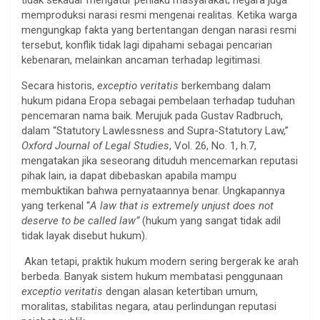
memproduksi narasi resmi mengenai realitas. Ketika warga
mengungkap fakta yang bertentangan dengan narasi resmi
tersebut, konflik tidak lagi dipahami sebagai pencarian
kebenaran, melainkan ancaman terhadap legitimasi.
Secara historis,
exceptio veritatis
berkembang dalam
hukum pidana Eropa sebagai pembelaan terhadap tuduhan
pencemaran nama baik. Merujuk pada Gustav Radbruch,
dalam “Statutory Lawlessness and Supra-Statutory Law,”
Oxford Journal of Legal Studies
, Vol. 26, No. 1, h.7,
mengatakan jika seseorang dituduh mencemarkan reputasi
pihak lain, ia dapat dibebaskan apabila mampu
membuktikan bahwa pernyataannya benar. Ungkapannya
yang terkenal “
A law that is extremely unjust does not
deserve to be called law”
(hukum yang sangat tidak adil
tidak layak disebut hukum).
Akan tetapi, praktik hukum modern sering bergerak ke arah
berbeda. Banyak sistem hukum membatasi penggunaan
exceptio veritatis
dengan alasan ketertiban umum,
moralitas, stabilitas negara, atau perlindungan reputasi