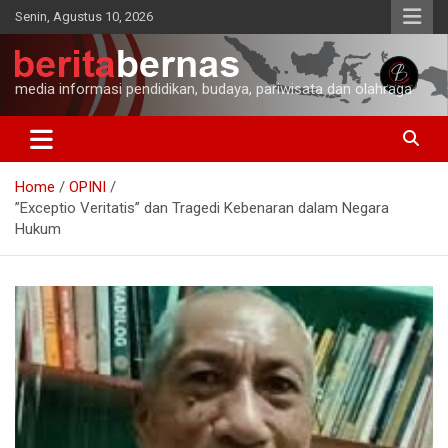
Skip
Senin, Agustus 10, 2026
to
content
media informasi pendidikan, budaya, pariwisata dan olahraga
Home
OPINI
”Exceptio Veritatis” dan Tragedi Kebenaran dalam Negara
Hukum