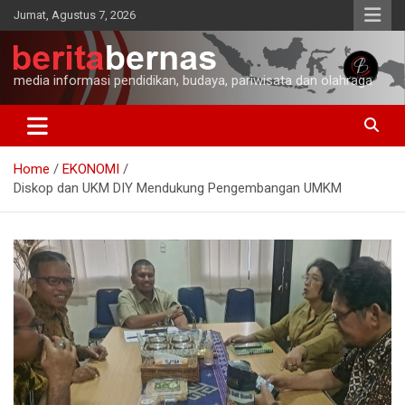
Skip
Jumat, Agustus 7, 2026
to
content
media informasi pendidikan, budaya, pariwisata dan olahraga
Home
EKONOMI
Diskop dan UKM DIY Mendukung Pengembangan UMKM