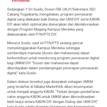
Kemiskinan
Sedangkan Y Sri Susilo, Dosen FBE UAJY/Sekretaris ISEI
Cabang Yogyakarta, mengatakan, program pemasaran
digital yang dilakukan baik Diskop dan UKM DIY serta KADIN
DIY akan lebih optimal jika disinergikan dan dikolaborasikan
dengan Program Magang Kampus Merdeka yang
dilaksanakan oleh PTN/PTS DIY.
Menurut Susilo, saat ini PTN/PTS sedang gencar
menyelenggarakan Kampus Merdeka sehingga
sumberdaya manusia (dosen dan mahasiswa) dapat
berkontribusi untuk mendorong program pemasaran digital
bagi UMKM DIY. “Dosen dan mahasiswa dapat
diberdayakan dalam pendampingan penerapan pemasaran
digital,” kata Susilo.
Dalam diskusi tersebut juga disepakati sebagian UMKM
yang terdaftar di SiBakul MarketHUb diberi kesempatan
untuk menjadi anggota KADIN. “Terkait dengan pendaftaran
calon anggota KADIN untuk UMKM akan dikoordinasikan
lebih lanjut antara KADIN DIY dengan Diskop dan UKM DIY,”
kata Susilo selaku Komtap Organisasi dan Keanggotaan