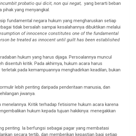
 incumbit probatio qui dicit, non qui negat,
yang berarti beban
a pihak yang menyangkal.
insip fundamental negara hukum yang mengharuskan setiap
bagai tidak bersalah sampai kesalahannya dibuktikan melalui
esumption of innocence constitutes one of the fundamental
person be treated as innocent until guilt has been established
radaban hukum yang harus dijaga. Persoalannya muncul
eh disentuh kritik. Pada akhirnya, hukum acara harus
dur terletak pada kemampuannya menghadirkan keadilan, bukan
formulir lebih penting daripada penderitaan manusia, dan
ehilangan jiwanya.
nkan menelannya. Kritik terhadap fetisisme hukum acara karena
engembalikan hukum kepada tujuan hakikinya: menegakkan
g penting. Ia berfungsi sebagai pagar yang membatasi
kan secara tertib, dan memberikan kepastian bagi setiap