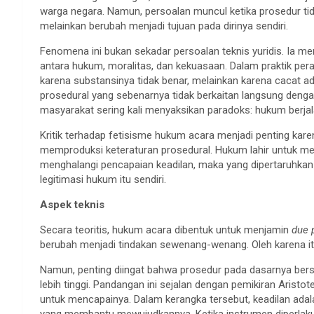
warga negara. Namun, persoalan muncul ketika prosedur tid
melainkan berubah menjadi tujuan pada dirinya sendiri.
Fenomena ini bukan sekadar persoalan teknis yuridis. Ia m
antara hukum, moralitas, dan kekuasaan. Dalam praktik pera
karena substansinya tidak benar, melainkan karena cacat ad
prosedural yang sebenarnya tidak berkaitan langsung dengan
masyarakat sering kali menyaksikan paradoks: hukum berjala
Kritik terhadap fetisisme hukum acara menjadi penting kar
memproduksi keteraturan prosedural. Hukum lahir untuk men
menghalangi pencapaian keadilan, maka yang dipertaruhkan 
legitimasi hukum itu sendiri.
Aspek teknis
Secara teoritis, hukum acara dibentuk untuk menjamin
due 
berubah menjadi tindakan sewenang-wenang. Oleh karena i
Namun, penting diingat bahwa prosedur pada dasarnya bersif
lebih tinggi. Pandangan ini sejalan dengan pemikiran Aristo
untuk mencapainya. Dalam kerangka tersebut, keadilan ada
yang membantu mewujudkannya. Ketika instrumen diperlakuka