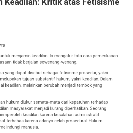
Keadilan: Kritik atas Fetisisme
rta
untuk menjamin keadilan. Ia mengatur tata cara pemeriksaan
uasaan tidak berjalan sewenang-wenang.
a yang dapat disebut sebagai fetisisme prosedur, yakni
elupakan tujuan substantif hukum, yakni keadilan. Dalam
apai keadilan, melainkan berubah menjadi tembok yang
kan hukum diukur semata-mata dari kepatuhan terhadap
adilan masyarakat menjadi kurang diperhatikan. Seorang
emperoleh keadilan karena kesalahan administratif.
apat terbebas karena adanya celah prosedural. Hukum
 melindungi manusia.