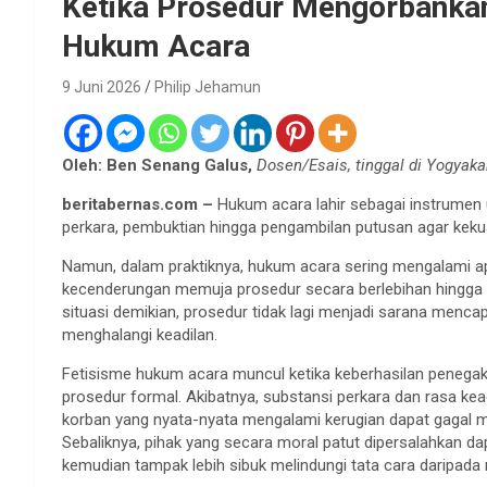
Ketika Prosedur Mengorbankan 
Hukum Acara
9 Juni 2026
Philip Jehamun
Oleh: Ben Senang Galus,
Dosen/Esais, tinggal di Yogyaka
beritabernas.com –
Hukum acara lahir sebagai instrumen 
perkara, pembuktian hingga pengambilan putusan agar kek
Namun, dalam praktiknya, hukum acara sering mengalami ap
kecenderungan memuja prosedur secara berlebihan hingga m
situasi demikian, prosedur tidak lagi menjadi sarana menc
menghalangi keadilan.
Fetisisme hukum acara muncul ketika keberhasilan penega
prosedur formal. Akibatnya, substansi perkara dan rasa ke
korban yang nyata-nyata mengalami kerugian dapat gagal m
Sebaliknya, pihak yang secara moral patut dipersalahkan d
kemudian tampak lebih sibuk melindungi tata cara daripada