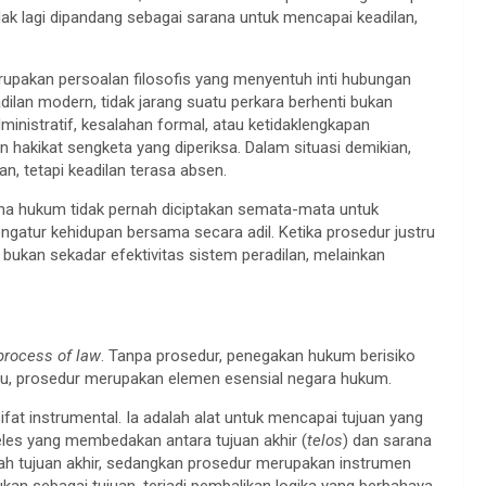
ak lagi dipandang sebagai sarana untuk mencapai keadilan,
erupakan persoalan filosofis yang menyentuh inti hubungan
dilan modern, tidak jarang suatu perkara berhenti bukan
ministratif, kesalahan formal, atau ketidaklengkapan
 hakikat sengketa yang diperiksa. Dalam situasi demikian,
n, tetapi keadilan terasa absen.
ena hukum tidak pernah diciptakan semata-mata untuk
gatur kehidupan bersama secara adil. Ketika prosedur justru
bukan sekadar efektivitas sistem peradilan, melainkan
process of law
. Tanpa prosedur, penegakan hukum berisiko
tu, prosedur merupakan elemen esensial negara hukum.
at instrumental. Ia adalah alat untuk mencapai tujuan yang
teles yang membedakan antara tujuan akhir (
telos
) dan sarana
lah tujuan akhir, sedangkan prosedur merupakan instrumen
n sebagai tujuan, terjadi pembalikan logika yang berbahaya.