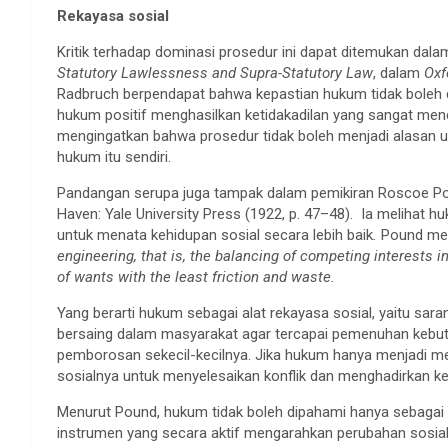
Rekayasa sosial
Kritik terhadap dominasi prosedur ini dapat ditemukan dal
Statutory Lawlessness and Supra-Statutory Law
, dalam
Oxf
Radbruch berpendapat bahwa kepastian hukum tidak boleh di
hukum positif menghasilkan ketidakadilan yang sangat menc
mengingatkan bahwa prosedur tidak boleh menjadi alasan u
hukum itu sendiri.
Pandangan serupa juga tampak dalam pemikiran Roscoe 
Haven: Yale University Press (1922, p. 47–48). Ia melihat 
untuk menata kehidupan sosial secara lebih baik
.
Pound mel
engineering, that is, the balancing of competing interests i
of wants with the least friction and waste.
Yang berarti hukum sebagai alat rekayasa sosial, yaitu sa
bersaing dalam masyarakat agar tercapai pemenuhan kebut
pemborosan sekecil-kecilnya. Jika hukum hanya menjadi mes
sosialnya untuk menyelesaikan konflik dan menghadirkan ke
Menurut Pound, hukum tidak boleh dipahami hanya sebagai
instrumen yang secara aktif mengarahkan perubahan sosi