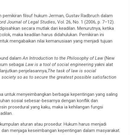
am pemikiran filsuf hukum Jerman, Gustav Radbruch dalam
ord Journal of Legal Studies
, Vol. 26, No. 1 (2006, p. 7–12).
pisahkan secara mutlak dari keadilan. Menurutnya, ketika
olok, maka keadilan harus didahulukan. Pemikiran ini
ntuk mengabaikan nilai kemanusiaan yang menjadi tujuan
Pound dalam
An Introduction to the Philosophy of Law
(New
hukum sebagai
Law is a tool of social engineering
yakni alat
anjutkan penjelasannya,
The task of law is social
n society so as to secure the greatest possible satisfaction
rana untuk menyeimbangkan berbagai kepentingan yang saling
uhan sosial sebesar-besarnya dengan konflik dan
in prosedural yang kaku, maka ia kehilangan fungsi
adilan.
 kumpulan aturan atau prosedur. Hukum harus menjadi
al dan menjaga keseimbangan kepentingan dalam masyarakat.