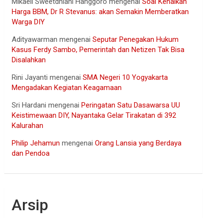
Mikaell Sweetdhiani Hanggoro
mengenai
Soal Kenaikan
Harga BBM, Dr R Stevanus: akan Semakin Memberatkan
Warga DIY
Adityawarman
mengenai
Seputar Penegakan Hukum
Kasus Ferdy Sambo, Pemerintah dan Netizen Tak Bisa
Disalahkan
Rini Jayanti
mengenai
SMA Negeri 10 Yogyakarta
Mengadakan Kegiatan Keagamaan
Sri Hardani
mengenai
Peringatan Satu Dasawarsa UU
Keistimewaan DIY, Nayantaka Gelar Tirakatan di 392
Kalurahan
Philip Jehamun
mengenai
Orang Lansia yang Berdaya
dan Pendoa
Arsip