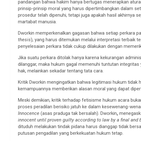
pandangan bahwa hakim hanya bertugas menerapkan atura
prinsip-prinsip moral yang harus dipertimbangkan dalam se
prosedur telah dipenuhi, tetapi juga apakah hasil akhirnya 
martabat manusia.
Dworkin memperkenalkan gagasan bahwa setiap perkara pad
thesis
), yang harus ditemukan melalui interpretasi terbaik 
penyelesaian perkara tidak cukup dilakukan dengan memeri
Jika suatu perkara ditolak hanya karena kekurangan administ
dilanggar, maka hukum gagal memenuhi tuntutan integritas 
hak, melainkan sekadar tentang tata cara.
Kritik Dworkin mengingatkan bahwa legitimasi hukum tidak h
kemampuannya memberikan alasan moral yang dapat diper
Meski demikian, kritik terhadap fetisisme hukum acara buk
proses peradilan berisiko jatuh ke dalam kesewenang-wena
Innocence
(asas praduga tak bersalah). Dworkin
,
menegask
innocent until proven guilty according to law by a final and
dituduh melakukan tindak pidana harus dianggap tidak bers
putusan pengadilan yang berkekuatan hukum tetap.