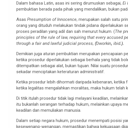
Dalam bahasa Latin, asas ini sering dirumuskan sebagai,
Ei
pembuktian berada pada pihak yang mendalilkan, bukan pad
Asas
Presumption of Innocence
, merupakan salah satu pr
orang yang dituduh melakukan tindak pidana diperlakukan se
proses peradilan yang adil dan sah menurut hukum. (
The pr
principles of the rule of law, requiring that every accused 
through a fair and lawful judicial process,
(
Dworkin
,
ibid
.).
Demikian juga aturan pembuktian merupakan pencapaian pe
ketika prosedur diperlakukan sebagai berhala yang tidak bol
ditempatkan sebagai alat, bukan tujuan. Nilai suatu prose
sekadar menciptakan keteraturan administratif.
Ketika prosedur lebih dihormati daripada kebenaran, ketika 
ketika legalitas mengalahkan moralitas, maka hukum telah k
Di titik itulah prosedur tidak lagi melayani keadilan, melai
itu bukanlah serangan terhadap hukum, melainkan upaya m
keadilan dan memuliakan manusia.
Dalam setiap negara hukum, prosedur menempati posisi yan
kesewenang-wenangan, memastikan bahwa kekuasaan dijalan