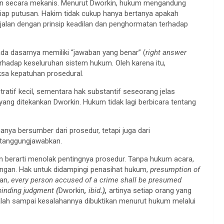
n secara mekanis. Menurut Dworkin, hukum mengandung
tiap putusan. Hakim tidak cukup hanya bertanya apakah
sejalan dengan prinsip keadilan dan penghormatan terhadap
a dasarnya memiliki “jawaban yang benar” (
right answer
terhadap keseluruhan sistem hukum. Oleh karena itu,
ksa kepatuhan prosedural.
ratif kecil, sementara hak substantif seseorang jelas
yang ditekankan Dworkin. Hukum tidak lagi berbicara tentang
anya bersumber dari prosedur, tetapi juga dari
tanggungjawabkan.
an berarti menolak pentingnya prosedur. Tanpa hukum acara,
ngan. Hak untuk didampingi penasihat hukum,
presumption of
an,
every person accused of a crime shall be presumed
 binding judgment
(
Dworkin
,
ibid
.),
artinya setiap orang yang
alah sampai kesalahannya dibuktikan menurut hukum melalui