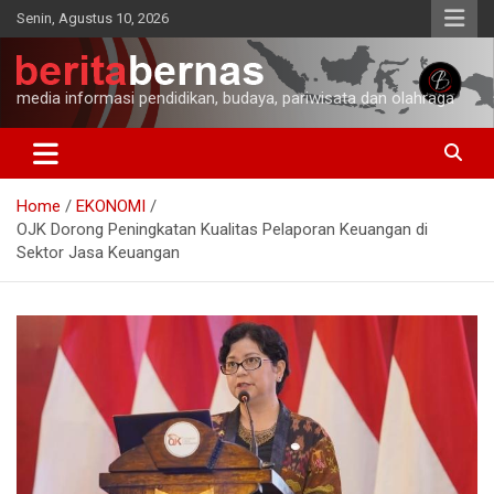
Skip
Senin, Agustus 10, 2026
to
content
media informasi pendidikan, budaya, pariwisata dan olahraga
Home
EKONOMI
OJK Dorong Peningkatan Kualitas Pelaporan Keuangan di
Sektor Jasa Keuangan