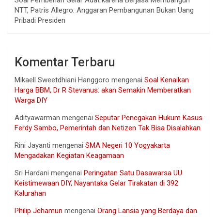
Soal Pemberian Gelar Adat karena Berjasa Membangun
NTT, Patris Allegro: Anggaran Pembangunan Bukan Uang
Pribadi Presiden
Komentar Terbaru
Mikaell Sweetdhiani Hanggoro
mengenai
Soal Kenaikan
Harga BBM, Dr R Stevanus: akan Semakin Memberatkan
Warga DIY
Adityawarman
mengenai
Seputar Penegakan Hukum Kasus
Ferdy Sambo, Pemerintah dan Netizen Tak Bisa Disalahkan
Rini Jayanti
mengenai
SMA Negeri 10 Yogyakarta
Mengadakan Kegiatan Keagamaan
Sri Hardani
mengenai
Peringatan Satu Dasawarsa UU
Keistimewaan DIY, Nayantaka Gelar Tirakatan di 392
Kalurahan
Philip Jehamun
mengenai
Orang Lansia yang Berdaya dan