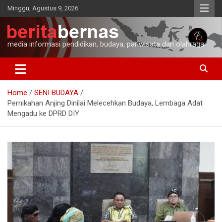
Skip
Minggu, Agustus 9, 2026
to
content
media informasi pendidikan, budaya, pariwisata dan olahraga
Home
SENI BUDAYA
Pernikahan Anjing Dinilai Melecehkan Budaya, Lembaga Adat
Mengadu ke DPRD DIY