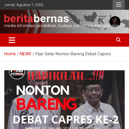
Skip
Jumat, Agustus 7, 2026
to
content
media informasi pendidikan, budaya, pariwisata dan olahraga
Home
NEWS
Pijar Gelar Nonton Bareng Debat Capres