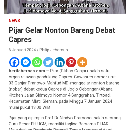
NEWS
Pijar Gelar Nonton Bareng Debat
Capres
6 Januari 2024
Philip Jehamun
beritabernas.com –
Pijar (Pilihan Ganjar)-salah satu
organ relawan pendukung Capres-Cawapres nomor urut
03 Ganjar Pranowo-Mahfud MD-menggelar nonton bareng
(nobar) debat kedua Capres di Joglo Cebongan/Abana
Kitchen Jalan Sidmoyo Nomor 4 Sanggrahan, Tirtoadi,
Kecamatan Mlati, Sleman, pada Minggu 7 Januari 2024
mulai pukul 18.00 WIB
Pijar yang dipimpin Prof Dr Nindyo Pramono, salah seorang
Guru Besar FH UGM, memiliki tagline Bersama PIJAR
Mewujudkan Pemimpin Bernyali Tanpa Membenci demi