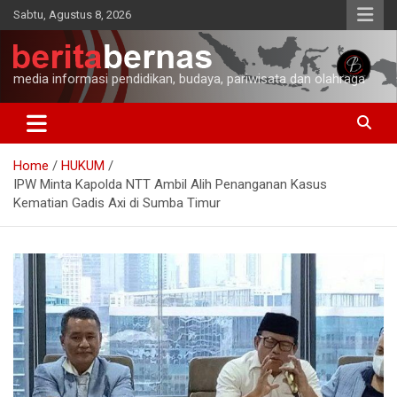
Skip
Sabtu, Agustus 8, 2026
to
content
media informasi pendidikan, budaya, pariwisata dan olahraga
Home
HUKUM
IPW Minta Kapolda NTT Ambil Alih Penanganan Kasus
Kematian Gadis Axi di Sumba Timur