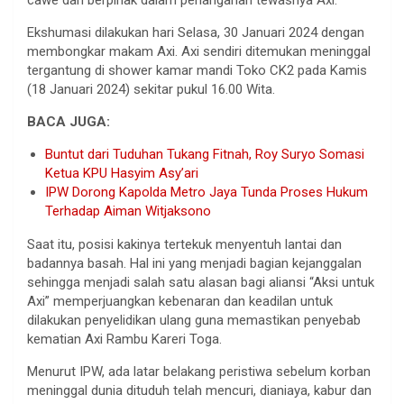
cawe dan berpihak dalam penanganan tewasnya Axi.
Ekshumasi dilakukan hari Selasa, 30 Januari 2024 dengan
membongkar makam Axi. Axi sendiri ditemukan meninggal
tergantung di shower kamar mandi Toko CK2 pada Kamis
(18 Januari 2024) sekitar pukul 16.00 Wita.
BACA JUGA:
Buntut dari Tuduhan Tukang Fitnah, Roy Suryo Somasi
Ketua KPU Hasyim Asy’ari
IPW Dorong Kapolda Metro Jaya Tunda Proses Hukum
Terhadap Aiman Witjaksono
Saat itu, posisi kakinya tertekuk menyentuh lantai dan
badannya basah. Hal ini yang menjadi bagian kejanggalan
sehingga menjadi salah satu alasan bagi aliansi “Aksi untuk
Axi” memperjuangkan kebenaran dan keadilan untuk
dilakukan penyelidikan ulang guna memastikan penyebab
kematian Axi Rambu Kareri Toga.
Menurut IPW, ada latar belakang peristiwa sebelum korban
meninggal dunia dituduh telah mencuri, dianiaya, kabur dan